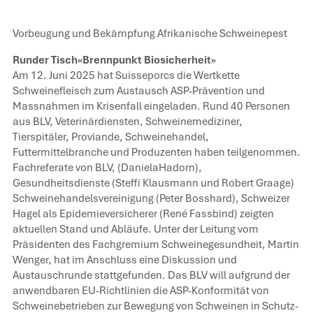
Vorbeugung und Bekämpfung Afrikanische Schweinepest
Runder Tisch«Brennpunkt Biosicherheit»
Am 12. Juni 2025 hat Suisseporcs die Wertkette
Schweinefleisch zum Austausch ASP-Prävention und
Massnahmen im Krisenfall eingeladen. Rund 40 Personen
aus BLV, Veterinärdiensten, Schweinemediziner,
Tierspitäler, Proviande, Schweinehandel,
Futtermittelbranche und Produzenten haben teilgenommen.
Fachreferate von BLV, (DanielaHadorn),
Gesundheitsdienste (Steffi Klausmann und Robert Graage)
Schweinehandelsvereinigung (Peter Bosshard), Schweizer
Hagel als Epidemieversicherer (René Fassbind) zeigten
aktuellen Stand und Abläufe. Unter der Leitung vom
Präsidenten des Fachgremium Schweinegesundheit, Martin
Wenger, hat im Anschluss eine Diskussion und
Austauschrunde stattgefunden. Das BLV will aufgrund der
anwendbaren EU-Richtlinien die ASP-Konformität von
Schweinebetrieben zur Bewegung von Schweinen in Schutz-