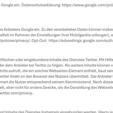
rs Google ein. Datenschutzerklärung:
https://www.google.com/poli
s Anbieters Google ein. Zu den verarbeiteten Daten können insbe
gelfall im Rahmen der Einstellungen ihrer Mobilgeräte vollzogen),
policies/privacy/
, Opt-Out:
https://adssettings.google.com/auth
ltflächen oder eingebundene Inhalte des Dienstes Twitter. Mit Hilf
oder dem Anbieter bei Twitter zu folgen. Als weitere Inhalte könne
itts aufruft, die ein solches Webseiten-Element enthält, baut sei
witter direkt an den Browser des Nutzers übermittelt. Der Anbiete
rmiert die Nutzer entsprechend seinem Kenntnisstand. Nach diesem 
lt, aber nicht für andere Zwecke, als die Darstellung des Websei
twitter.com/privacy
.
 Inhalte des Dienstes Instagram eingebunden werden. Hierzu könn