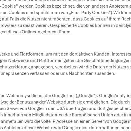
y-Cookie“ werden Cookies bezeichnet, die von anderen Anbietern 
ssen Cookies sind spricht man von „First-Party Cookies“).Wir k
auf.Falls die Nutzer nicht möchten, dass Cookies auf ihrem Rech
Browsers zu deaktivieren. Gespeicherte Cookies können in den Sy
gen dieses Onlineangebotes führen.
werke und Plattformen, um mit den dort aktiven Kunden, Interess
igen Netzwerke und Plattformen gelten die Geschäftsbedingungen 
hutzerklärung angegeben, verarbeiten wir die Daten der Nutzer so
nlinepräsenzen verfassen oder uns Nachrichten zusenden.
nen Webanalysedienst der Google Inc. („Google“). Google Analytics
lyse der Benutzung der Website durch sie ermöglichen. Die durch
nen Server von Google in den USA übertragen und dort gespeichert.
och innerhalb von Mitgliedstaaten der Europäischen Union oder 
hmefällen wird die volle IP-Adresse an einen Server von Google in
des Anbieters dieser Website wird Google diese Informationen ben