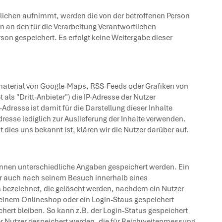
tlichen aufnimmt, werden die von der betroffenen Person
n an den für die Verarbeitung Verantwortlichen
n gespeichert. Es erfolgt keine Weitergabe dieser
material von Google-Maps, RSS-Feeds oder Grafiken von
ls "Dritt-Anbieter") die IP-Adresse der Nutzer
dresse ist damit für die Darstellung dieser Inhalte
dresse lediglich zur Auslieferung der Inhalte verwenden.
t dies uns bekannt ist, klären wir die Nutzer darüber auf.
önnen unterschiedliche Angaben gespeichert werden. Ein
er auch nach seinem Besuch innerhalb eines
 bezeichnet, die gelöscht werden, nachdem ein Nutzer
 einem Onlineshop oder ein Login-Staus gespeichert
ert bleiben. So kann z.B. der Login-Status gespeichert
r Nutzer gespeichert werden, die für Reichweitenmessung