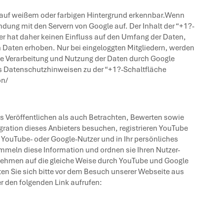
? auf weißem oder farbigen Hintergrund erkennbar.Wenn
ndung mit den Servern von Google auf. Der Inhalt der “+1?-
er hat daher keinen Einfluss auf den Umfang der Daten,
n Daten erhoben. Nur bei eingeloggten Mitgliedern, werden
re Verarbeitung und Nutzung der Daten durch Google
es Datenschutzhinweisen zu der “+1?-Schaltfläche
on/
as Veröffentlichen als auch Betrachten, Bewerten sowie
gration dieses Anbieters besuchen, registrieren YouTube
r YouTube- oder Google-Nutzer und in Ihr persönliches
mmeln diese Information und ordnen sie Ihren Nutzer-
vornehmen auf die gleiche Weise durch YouTube und Google
llten Sie sich bitte vor dem Besuch unserer Webseite aus
 den folgenden Link aufrufen: