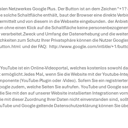
alen Netzwerkes Google Plus. Der Button ist an dem Zeichen “+1
e solche Schaltfläche enthält, baut der Browser eine direkte Verbi
ermittelt und von diesem in die Webseite eingebunden. der Anbiet
en ohne einen Klick auf die Schaltfläche keine personenbezogene
d verarbeitet.Zweck und Umfang der Datenerhebung und die weite
chkeiten zum Schutz Ihrer Privatsphäre können die Nutzer Googl
utton.html
und der FAQ:
http://www.google.com/intl/de/+1/butt
 YouTube ist ein Online-Videoportal, welches kostenlos sowohl d
t ermöglicht.Jedes Mal, wenn Sie die Website mit der Youtube-Inte
onente (YouTube-Plugin oder -Video). Sofern Sie ein registrierte
Google zudem, welche Seiten Sie aufrufen. YouTube und Google sa
 die Sie mit den auf unserer Website installierten Integrationen 
 Sie mit dieser Zuordnung Ihrer Daten nicht einverstanden sind, so
uTube und Google geltende Datenschutzerklärung können Sie über