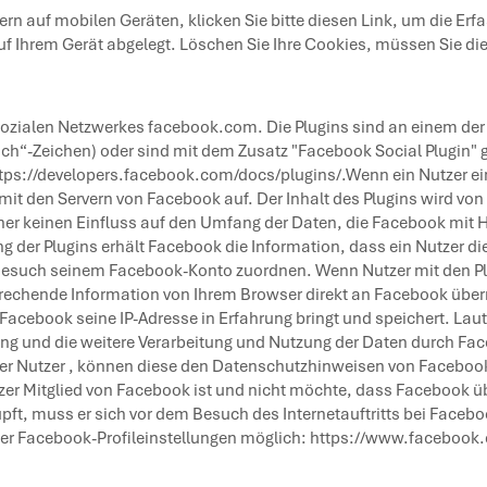
ern auf mobilen Geräten,
klicken Sie bitte diesen Link
, um die Erf
uf Ihrem Gerät abgelegt. Löschen Sie Ihre Cookies, müssen Sie die
 sozialen Netzwerkes facebook.com. Die Plugins sind an einem der
och“-Zeichen) oder sind mit dem Zusatz "Facebook Social Plugin"
tps://developers.facebook.com/docs/plugins/
.Wenn ein Nutzer ei
 mit den Servern von Facebook auf. Der Inhalt des Plugins wird vo
er keinen Einfluss auf den Umfang der Daten, die Facebook mit Hil
g der Plugins erhält Facebook die Information, dass ein Nutzer di
Besuch seinem Facebook-Konto zuordnen. Wenn Nutzer mit den Plug
chende Information von Ihrem Browser direkt an Facebook übermitt
Facebook seine IP-Adresse in Erfahrung bringt und speichert. Laut
g und die weitere Verarbeitung und Nutzung der Daten durch Fac
der Nutzer , können diese den Datenschutzhinweisen von Facebo
zer Mitglied von Facebook ist und nicht möchte, dass Facebook ü
pft, muss er sich vor dem Besuch des Internetauftritts bei Face
der Facebook-Profileinstellungen möglich: https://www.facebook