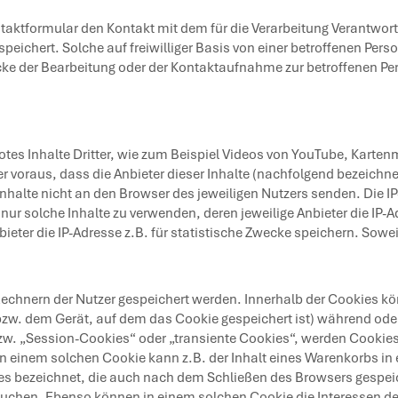
ontaktformular den Kontakt mit dem für die Verarbeitung Verantwor
chert. Solche auf freiwilliger Basis von einer betroffenen Perso
 der Bearbeitung oder der Kontaktaufnahme zur betroffenen Perso
es Inhalte Dritter, wie zum Beispiel Videos von YouTube, Karten
oraus, dass die Anbieter dieser Inhalte (nachfolgend bezeichnet a
alte nicht an den Browser des jeweiligen Nutzers senden. Die IP-A
nur solche Inhalte zu verwenden, deren jeweilige Anbieter die IP-A
bieter die IP-Adresse z.B. für statistische Zwecke speichern. Sowei
 Rechnern der Nutzer gespeichert werden. Innerhalb der Cookies k
(bzw. dem Gerät, auf dem das Cookie gespeichert ist) während od
zw. „Session-Cookies“ oder „transiente Cookies“, werden Cookies
In einem solchen Cookie kann z.B. der Inhalt eines Warenkorbs in
s bezeichnet, die auch nach dem Schließen des Browsers gespeich
uchen. Ebenso können in einem solchen Cookie die Interessen de