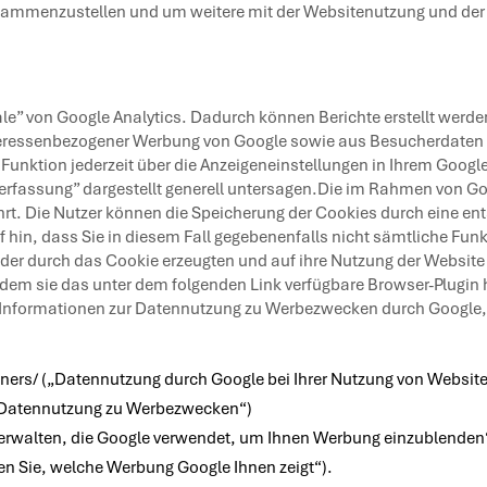
sammenzustellen und um weitere mit der Websitenutzung und der
” von Google Analytics. Dadurch können Berichte erstellt werden
eressenbezogener Werbung von Google sowie aus Besucherdaten v
nktion jederzeit über die Anzeigeneinstellungen in Ihrem Google
rfassung” dargestellt generell untersagen.Die im Rahmen von Goo
t. Die Nutzer können die Speicherung der Cookies durch eine ent
f hin, dass Sie in diesem Fall gegebenenfalls nicht sämtliche Fu
er durch das Cookie erzeugten und auf ihre Nutzung der Website 
ndem sie das unter dem folgenden Link verfügbare Browser-Plugin h
 Informationen zur Datennutzung zu Werbezwecken durch Google,
tners/
(„Datennutzung durch Google bei Ihrer Nutzung von Website
Datennutzung zu Werbezwecken“)
erwalten, die Google verwendet, um Ihnen Werbung einzublenden
 Sie, welche Werbung Google Ihnen zeigt“).